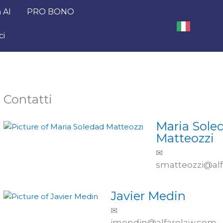
 AI
PRO BONO
ci
Contatti
Maria Sole
Matteozzi
✉
smatteozzi@al
Javier Medin
✉
jmendin@alfarolaw.com