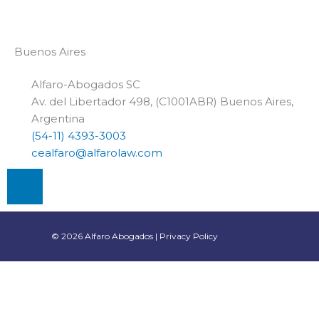
Buenos Aires
Alfaro-Abogados SC
Av. del Libertador 498, (C1001ABR) Buenos Aires,
Argentina
(54-11) 4393-3003
cealfaro@alfarolaw.com
L
i
n
k
© 2026 Alfaro Abogados |
Privacy Policy
e
d
i
n