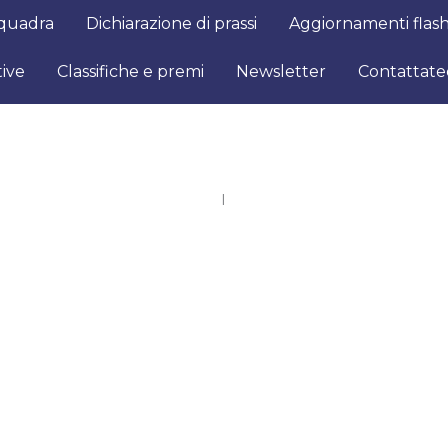
squadra
Dichiarazione di prassi
Aggiornamenti flash
tive
Classifiche e premi
Newsletter
Contattate
I