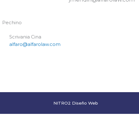
Pechino
Scrivania Cina
alfaro@alfarolaw.com
NITRO2 Diseño Web