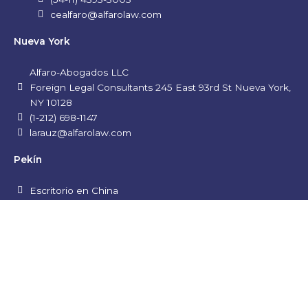
cealfaro@alfarolaw.com
Nueva York
Alfaro-Abogados LLC
Foreign Legal Consultants 245 East 93rd St Nueva York,
NY 10128
(1-212) 698-1147
larauz@alfarolaw.com
Pekín
Escritorio en China
alfaro@alfarolaw.com
L
i
n
k
e
© 2026 Alfaro Abogados |
Privacy Policy