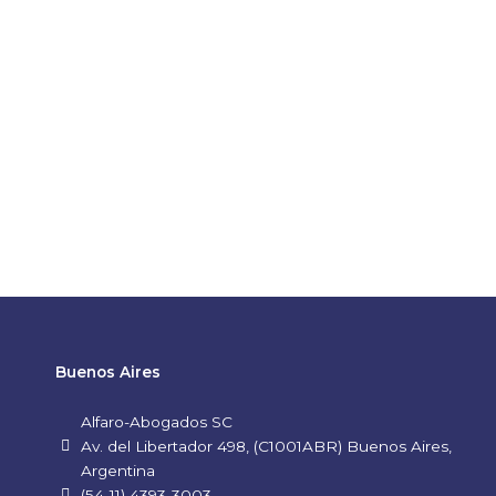
Buenos Aires
Alfaro-Abogados SC
Av. del Libertador 498, (C1001ABR) Buenos Aires,
Argentina
(54-11) 4393-3003