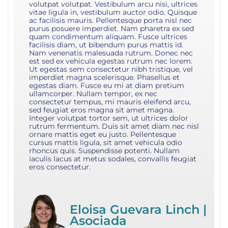
volutpat volutpat. Vestibulum arcu nisi, ultrices
vitae ligula in, vestibulum auctor odio. Quisque
ac facilisis mauris. Pellentesque porta nisl nec
purus posuere imperdiet. Nam pharetra ex sed
quam condimentum aliquam. Fusce ultrices
facilisis diam, ut bibendum purus mattis id.
Nam venenatis malesuada rutrum. Donec nec
est sed ex vehicula egestas rutrum nec lorem.
Ut egestas sem consectetur nibh tristique, vel
imperdiet magna scelerisque. Phasellus et
egestas diam. Fusce eu mi at diam pretium
ullamcorper. Nullam tempor, ex nec
consectetur tempus, mi mauris eleifend arcu,
sed feugiat eros magna sit amet magna.
Integer volutpat tortor sem, ut ultrices dolor
rutrum fermentum. Duis sit amet diam nec nisl
ornare mattis eget eu justo. Pellentesque
cursus mattis ligula, sit amet vehicula odio
rhoncus quis. Suspendisse potenti. Nullam
iaculis lacus at metus sodales, convallis feugiat
eros consectetur.
Eloisa Guevara Linch |
Asociada