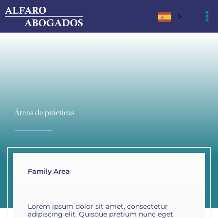
Ir
al
contenido
Áreas de prácticas
Family Area
Lorem ipsum dolor sit amet, consectetur
adipiscing elit. Quisque pretium nunc eget