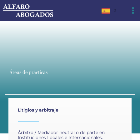
Ir
al
contenido
Áreas de prácticas
Litigios y arbitraje
Árbitro / Mediador neutral o de parte en
Instituciones Locales e Internacionales.