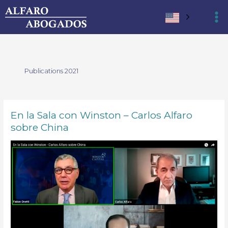
Ir
al
contenido
Publications 2021
En la Sala con Winston – Carlos Alfaro
En
la
sobre China
Sala
con
Winston
–
Carlos
Alfaro
sobre
China